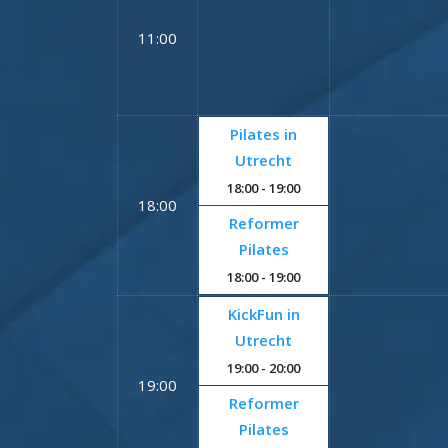
11:00
Pilates in
Utrecht
18:00
- 19:00
18:00
Reformer
Pilates
18:00
- 19:00
KickFun in
Utrecht
19:00
- 20:00
19:00
Reformer
Pilates