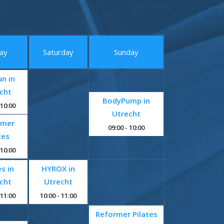
day
Saturday
Sunday
un in
cht
BodyPump in
 10:00
Utrecht
rmer
09:00
- 10:00
tes
 10:00
es in
HYROX in
cht
Utrecht
 11:00
10:00
- 11:00
Reformer Pilates