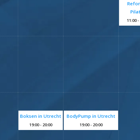
Refo
Pila
11:00
-
Boksen in Utrecht
BodyPump in Utrecht
19:00
- 20:00
19:00
- 20:00