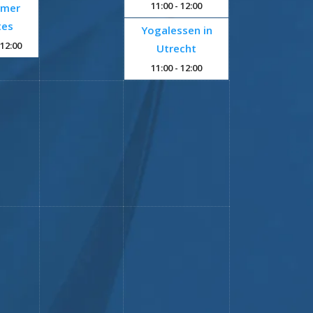
11:00
- 12:00
rmer
tes
Yogalessen in
 12:00
Utrecht
11:00
- 12:00